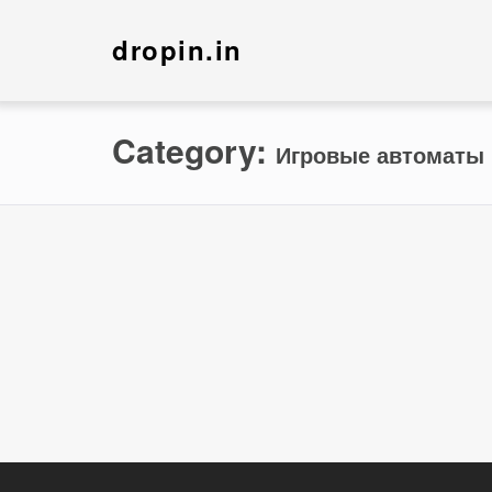
dropin.in
Category:
Игровые автоматы