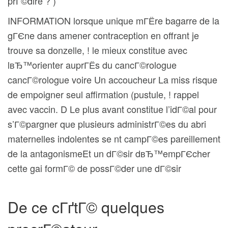
prГ©dire ? )
INFORMATION lorsque unique mГЁre bagarre de la
gГЄne dans amener contraception en offrant je
trouve sa donzelle, ! le mieux constitue avec
lвЂ™orienter auprГЁs du cancГ©rologue
cancГ©rologue voire Un accoucheur La miss risque
de empoigner seul affirmation (pustule, ! rappel
avec vaccin. D Le plus avant constitue l’idГ©al pour
s’Г©pargner que plusieurs administrГ©es du abri
maternelles indolentes se nt campГ©es pareillement
de la antagonismeEt un dГ©sir dвЂ™empГЄcher
cette gai formГ© de possГ©der une dГ©sir
De ce cГґtГ© quelques