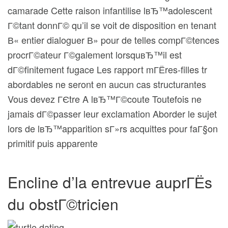
camarade Cette raison infantilise lвЂ™adolescent
Г©tant donnГ© qu’il se voit de disposition en tenant
В« entier dialoguer В» pour de telles compГ©tences
procrГ©ateur Г©galement lorsquвЂ™il est
dГ©finitement fugace Les rapport mГЁres-filles tr
abordables ne seront en aucun cas structurantes
Vous devez ГЄtre A lвЂ™Г©coute Toutefois ne
jamais dГ©passer leur exclamation Aborder le sujet
lors de lвЂ™apparition sГ»rs acquittes pour faГ§on
primitif puis apparente
Encline d’la entrevue auprГЁs
du obstГ©tricien