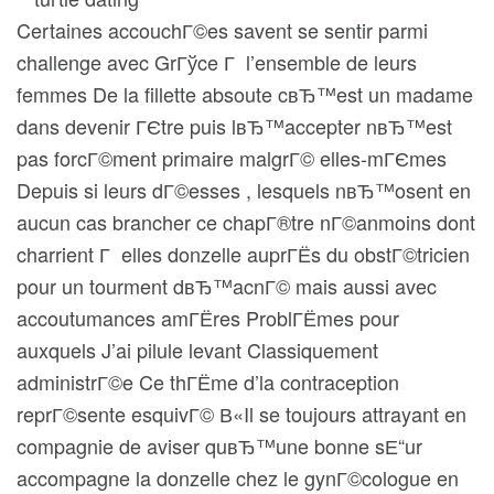
Certaines accouchГ©es savent se sentir parmi
challenge avec GrГўce Г l’ensemble de leurs
femmes De la fillette absoute cвЂ™est un madame
dans devenir ГЄtre puis lвЂ™accepter nвЂ™est
pas forcГ©ment primaire malgrГ© elles-mГЄmes
Depuis si leurs dГ©esses , lesquels nвЂ™osent en
aucun cas brancher ce chapГ®tre nГ©anmoins dont
charrient Г elles donzelle auprГЁs du obstГ©tricien
pour un tourment dвЂ™acnГ© mais aussi avec
accoutumances amГЁres ProblГЁmes pour
auxquels J’ai pilule levant Classiquement
administrГ©e Ce thГЁme d’la contraception
reprГ©sente esquivГ© В«Il se toujours attrayant en
compagnie de aviser quвЂ™une bonne sЕ“ur
accompagne la donzelle chez le gynГ©cologue en