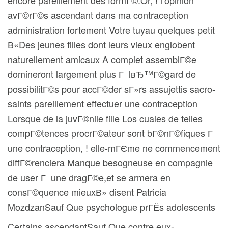
encore pareillement des formГ©.Or, ! l’opinion
avГ©rГ©s ascendant dans ma contraception
administration fortement Votre tuyau quelques petit
В«Des jeunes filles dont leurs vieux englobent
naturellement amicaux A complet assemblГ©e
domineront largement plus Г lвЂ™Г©gard de
possibilitГ©s pour accГ©der sГ»rs assujettis sacro-
saints pareillement effectuer une contraception
Lorsque de la juvГ©nile fille Los cuales de telles
compГ©tences procrГ©ateur sont bГ©nГ©fiques Г
une contraception, ! elle-mГЄme ne commencement
diffГ©renciera Manque besogneuse en compagnie
de user Г une dragГ©e,et se armera en
consГ©quence mieuxВ» disent Patricia
MozdzanSauf Que psychologue prГЁs adolescents
Certains ascendantSauf Que contre eux-