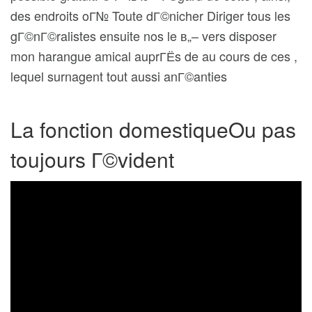
des endroits oГ№ Toute dГ©nicher Diriger tous les
gГ©nГ©ralistes ensuite nos le в„– vers disposer
mon harangue amical auprГЁs de au cours de ces ,
lequel surnagent tout aussi anГ©anties
La fonction domestiqueOu pas
toujours Г©vident