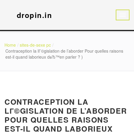
dropin.in
Home
sites-de-sexe pc
Contraception la lГ©gislation de l’aborder Pour quelles raisons
est-il quand laborieux dвЂ™en parler ? )
CONTRACEPTION LA
LГ©GISLATION DE L’ABORDER
POUR QUELLES RAISONS
EST-IL QUAND LABORIEUX