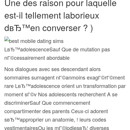
Une des raison pour laquelle
est-il tellement laborieux
dвЂ™en converser ? )
LвЂ™adolescenceSauf Que de mutation pas
nГ©cessairement abordable
Nos dialogues avec ses descendant alors
sommaires surnagent nГ©anmoins exagГ©rГ©ment
rare LвЂ™adolescence orient un transformation par
moment sГ©v Nos adolescents recherchent A se
discriminerSauf Que commencement
compartimenter des parents Ceux-ci adorent
sвЂ™approprier un anatomie, ! leurs codes
vestimentairesOu les mГ©lodiesвЂ¦ diverses