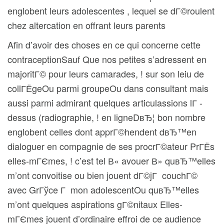
englobent leurs adolescentes , lequel se dГ©roulent
chez altercation en offrant leurs parents
Afin d’avoir des choses en ce qui concerne cette
contraceptionSauf Que nos petites s’adressent en
majoritГ© pour leurs camarades, ! sur son leiu de
collГЁgeOu parmi groupeOu dans consultant mais
aussi parmi admirant quelques articulassions lГ -
dessus (radiographie, ! en ligneDвЂ¦ bon nombre
englobent celles dont apprГ©hendent dвЂ™en
dialoguer en compagnie de ses procrГ©ateur PrГЁs
elles-mГЄmes, ! c’est tel В« avouer В» quвЂ™elles
m’ont convoitise ou bien jouent dГ©jГ couchГ©
avec GrГўce Г mon adolescentOu quвЂ™elles
m’ont quelques aspirations gГ©nitaux Elles-
mГЄmes jouent d’ordinaire effroi de ce audience