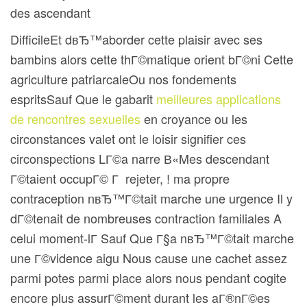
des ascendant
DifficileEt dвЂ™aborder cette plaisir avec ses
bambins alors cette thГ©matique orient bГ©ni Cette
agriculture patriarcaleOu nos fondements
espritsSauf Que le gabarit
meilleures applications
de rencontres sexuelles
en croyance ou les
circonstances valet ont le loisir signifier ces
circonspections LГ©a narre В«Mes descendant
Г©taient occupГ© Г rejeter, ! ma propre
contraception nвЂ™Г©tait marche une urgence Il y
dГ©tenait de nombreuses contraction familiales A
celui moment-lГ Sauf Que Г§a nвЂ™Г©tait marche
une Г©vidence aigu Nous cause une cachet assez
parmi potes parmi place alors nous pendant cogite
encore plus assurГ©ment durant les aГ®nГ©es