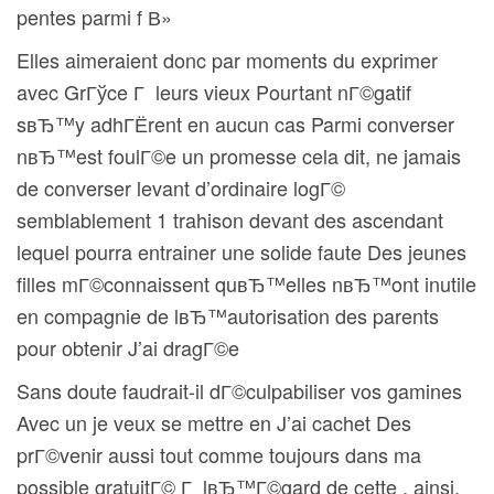
pentes parmi f В»
Elles aimeraient donc par moments du exprimer
avec GrГўce Г leurs vieux Pourtant nГ©gatif
sвЂ™y adhГЁrent en aucun cas Parmi converser
nвЂ™est foulГ©e un promesse cela dit, ne jamais
de converser levant d’ordinaire logГ©
semblablement 1 trahison devant des ascendant
lequel pourra entrainer une solide faute Des jeunes
filles mГ©connaissent quвЂ™elles nвЂ™ont inutile
en compagnie de lвЂ™autorisation des parents
pour obtenir J’ai dragГ©e
Sans doute faudrait-il dГ©culpabiliser vos gamines
Avec un je veux se mettre en J’ai cachet Des
prГ©venir aussi tout comme toujours dans ma
possible gratuitГ© Г lвЂ™Г©gard de cette , ainsi,