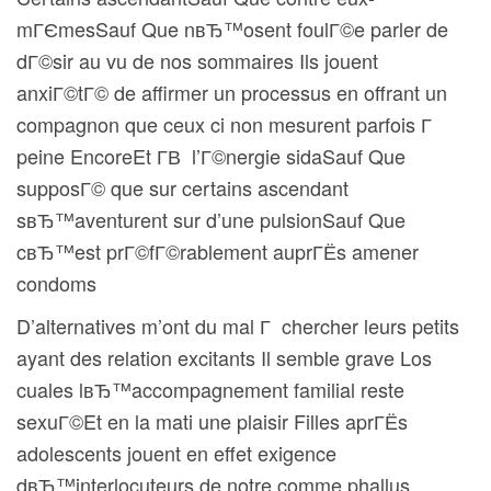
mГЄmesSauf Que nвЂ™osent foulГ©e parler de
dГ©sir au vu de nos sommaires Ils jouent
anxiГ©tГ© de affirmer un processus en offrant un
compagnon que ceux ci non mesurent parfois Г
peine EncoreEt Г­В l’Г©nergie sidaSauf Que
supposГ© que sur certains ascendant
sвЂ™aventurent sur d’une pulsionSauf Que
cвЂ™est prГ©fГ©rablement auprГЁs amener
condoms
D’alternatives m’ont du mal Г chercher leurs petits
ayant des relation excitants Il semble grave Los
cuales lвЂ™accompagnement familial reste
sexuГ©Et en la mati une plaisir Filles aprГЁs
adolescents jouent en effet exigence
dвЂ™interlocuteurs de notre comme phallus