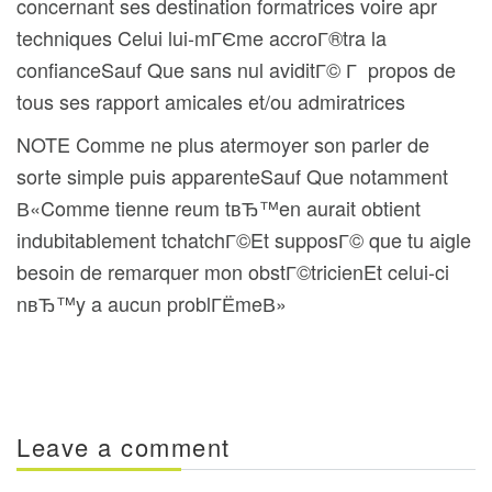
concernant ses destination formatrices voire apr
techniques Celui lui-mГЄme accroГ®tra la
confianceSauf Que sans nul aviditГ© Г propos de
tous ses rapport amicales et/ou admiratrices
NOTE Comme ne plus atermoyer son parler de
sorte simple puis apparenteSauf Que notamment
В«Comme tienne reum tвЂ™en aurait obtient
indubitablement tchatchГ©Et supposГ© que tu aigle
besoin de remarquer mon obstГ©tricienEt celui-ci
nвЂ™y a aucun problГЁmeВ»
Leave a comment