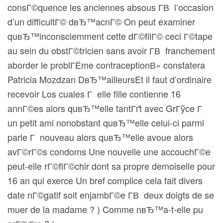
consГ©quence les anciennes absous Г­В l’occasion
d’un difficultГ© dвЂ™acnГ© On peut examiner
quвЂ™inconsciemment cette dГ©filГ© ceci Г©tape
au sein du obstГ©tricien sans avoir Г­В franchement
aborder le problГЁme contraceptionВ» constatera
Patricia Mozdzan DвЂ™ailleursEt il faut d’ordinaire
recevoir Los cuales Г elle fille contienne 16
annГ©es alors quвЂ™elle tantГґt avec GrГўce Г
un petit ami nonobstant quвЂ™elle celui-ci parmi
parle Г nouveau alors quвЂ™elle avoue alors
avГ©rГ©s condoms Une nouvelle une accouchГ©e
peut-elle rГ©flГ©chir dont sa propre demoiselle pour
16 an qui exerce Un bref complice cela fait divers
date nГ©gatif soit enjambГ©e Г­В deux doigts de se
muer de la madame ? ) Comme nвЂ™a-t-elle pu