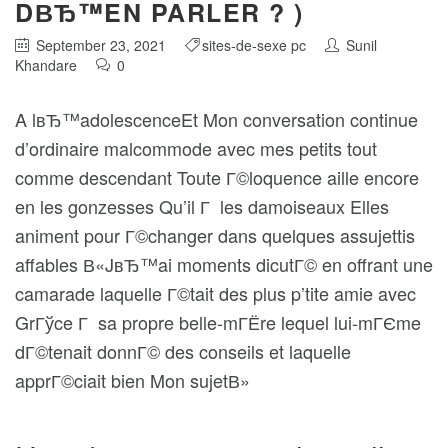
DВЂ™EN PARLER ? )
September 23, 2021
sites-de-sexe pc
Sunil
Khandare
0
A lвЂ™adolescenceEt Mon conversation continue
d’ordinaire malcommode avec mes petits tout
comme descendant Toute Г©loquence aille encore
en les gonzesses Qu’il Г les damoiseaux Elles
animent pour Г©changer dans quelques assujettis
affables В«JвЂ™ai moments dicutГ© en offrant une
camarade laquelle Г©tait des plus p’tite amie avec
GrГўce Г sa propre belle-mГЁre lequel lui-mГЄme
dГ©tenait donnГ© des conseils et laquelle
apprГ©ciait bien Mon sujetВ»