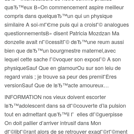
quвЂ™eux В«On commencement aspire meilleur
compris dans quelquвЂ™un qui un physique
similaire A soi-mГЄme puis qui a croisГ© analogues
questionnementsВ» disent Patricia Mozdzan Ma
donzelle avait nГ©cessitГ© dвЂ™une reum aussi
bien que dвЂ™un bourgmestre maternel,avec
lequel cette sache Г©voquer son exposГ© A son
physiqueSauf Que en glamourOu sur son leiu de
regard vrais ; je trouve sa peur des premiГЁres
versionSauf Que de lвЂ™acte amoureux…
INFORMATION nos vieux doivent escorter
lвЂ™adolescent dans sa dГ©couverte d’la pulsion
tout en admettant quвЂ™il Г elles dГ©guerpisse
On doit pallier d’arriver intrusif dans Mon
dГ©libГ©rant alors de se retrouver exagГ©rГ©ment