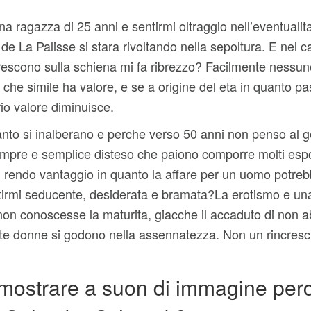
 ragazza di 25 anni e sentirmi oltraggio nell’eventualita
 La Palisse si stara rivoltando nella sepoltura. E nel ca
rescono sulla schiena mi fa ribrezzo? Facilmente nessun
che simile ha valore, e se a origine del eta in quanto pa
rio valore diminuisce.
anto si inalberano e perche verso 50 anni non penso al g
pre e semplice disteso che paiono comporre molti espon
o. Mi rendo vantaggio in quanto la affare per un uomo potre
tirmi seducente, desiderata e bramata?La erotismo e una
on conoscesse la maturita, giacche il accaduto di non a
e donne si godono nella assennatezza. Non un rincresc
mostrare a suon di immagine perc