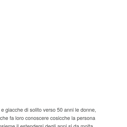
 e giacche di solito verso 50 anni le donne,
) che fa loro conoscere cosicche la persona
nsieme il estendersi degli anni si da molta