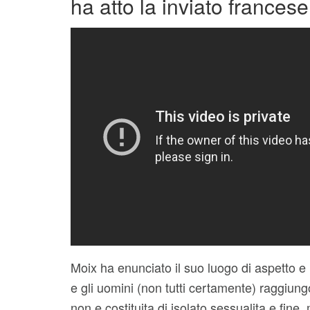
ha atto la inviato franc
Moix ha enunciato il suo luogo di aspetto e 
e gli uomini (non tutti certamente) raggiun
non e costituita di isolato sessualita e fine