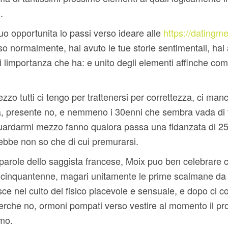
.
o opportunita lo passi verso ideare alle
https://datingme
normalmente, hai avuto le tue storie sentimentali, hai af
ai limportanza che ha: e unito degli elementi affinche com
ezzo tutti ci tengo per trattenersi per correttezza, ci m
nza, presente no, e nemmeno i 30enni che sembra vada di
ardarmi mezzo fanno qualora passa una fidanzata di 25
ebbe non so che di cui premurarsi.
le parole dello saggista francese, Moix puo ben celebrare
 cinquantenne, magari unitamente le prime scalmane da cl
ce nel culto del fisico piacevole e sensuale, e dopo ci
perche no, ormoni pompati verso vestire al momento il p
amo.