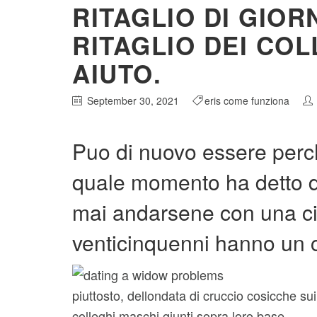
RITAGLIO DI GIOR
RITAGLIO DEI CO
AIUTO.
September 30, 2021
eris come funziona
Puo di nuovo essere perch
quale momento ha detto du
mai andarsene con una ci
venticinquenni hanno un 
piuttosto, dellondata di cruccio cosicche s
colleghi maschi giunti sopra loro base.