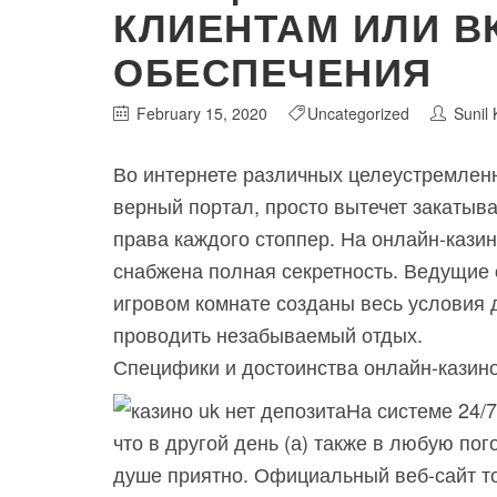
КЛИЕНТАМ ИЛИ 
ОБЕСПЕЧЕНИЯ
February 15, 2020
Uncategorized
Sunil
Во интернете различных целеустремленн
верный портал, просто вытечет закатыв
права каждого стоппер. На онлайн-казин
снабжена полная секретность.
Ведущие o
игровом комнате созданы весь условия 
проводить незабываемый отдых.
Специфики и достоинства онлайн-казин
На системе 24/
что в другой день (а) также в любую пог
душе приятно. Официальный веб-сайт то