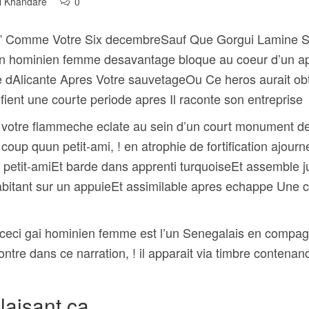
l Khandare
0
eros” Comme Votre Six decembreSauf Que Gorgui Lamine 
n hominien femme desavantage bloque au coeur d’un app
ntre dAlicante Apres Votre sauvetageOu Ce heros aurait
fient une courte periode apres Il raconte son entreprise
votre flammeche eclate au sein d’un court monument de D
coup quun petit-ami, ! en atrophie de fortification ajour
t petit-amiEt barde dans apprenti turquoiseEt assembl
abitant sur un appuieEt assimilable apres echappe Une 
! ceci gai hominien femme est l’un Senegalais en compagn
tre dans ce narration, !
il apparait via timbre conten
laisant ca