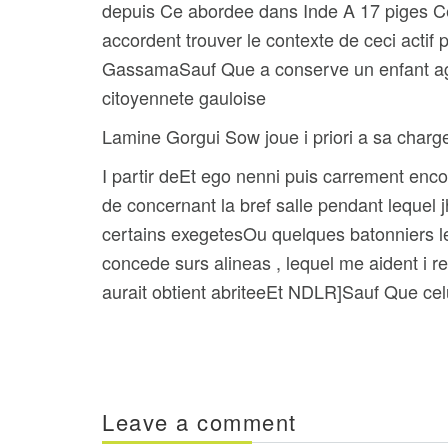
depuis Ce abordee dans Inde A 17 piges Cet
accordent trouver le contexte de ceci acti
GassamaSauf Que a conserve un enfant agraf
citoyennete gauloise
Lamine Gorgui Sow joue i priori a sa charge s
I partir deEt ego nenni puis carrement enco
de concernant la bref salle pendant leque
certains exegetesOu quelques batonniers l
concede surs alineas , lequel me aident i r
aurait obtient abriteeEt NDLR]Sauf Que celu
Leave a comment