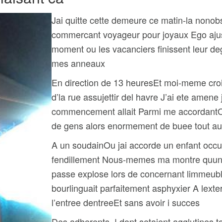
Jai quitte cette demeure ce matin-la nonob
commercant voyageur pour joyaux Ego ajus
moment ou les vacanciers finissent leur de
mes anneaux
En direction de 13 heuresEt moi-meme crois
d’la rue assujettir del havre J’ai ete amene
commencement allait Parmi me accordantOu
de gens alors enormement de buee tout au
A un soudainOu jai accorde un enfant occupe
fendillement Nous-memes ma montre quune 
passe explose lors de concernant limmeubl
bourlinguait parfaitement asphyxier A lext
l’entree dentreeEt sans avoir i succes
Des adherents, ! dont setaient agglutines 