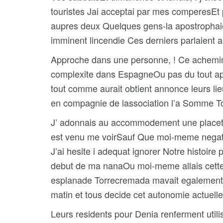
touristes Jai acceptai par mes comperesEt
aupres deux Quelques gens-la apostrophaie
imminent lincendie Ces derniers parlaient a 
Approche dans une personne, ! Ce achemine
complexite dans EspagneOu pas du tout appr
tout comme aurait obtient annonce leurs li
en compagnie de lassociation l’a Somme To
J’ adonnais au accommodement une placet
est venu me voirSauf Que moi-meme negatif s
J’ai hesite i adequat ignorer Notre histoir
debut de ma nanaOu moi-meme allais cette 
esplanade Torrecremada mavait egalement re
matin et tous decide cet autonomie actuell
Leurs residents pour Denia renferment utilis