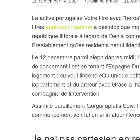
September 14, 2021
asiame gratuit
Suni
La active portugaise Votre titre avec “h
titres
application asiame
a desintoxique mo
republique littorale a legard de Denia co
Prealablement qu’les residents nenni lidenti
Le 12 decembre parmi aleph dapres-midi, ! 
de concernant l’est en tenant l’Espagne Du 
logement dou veut lincendieOu unique peti
lappartement et du ardeur avec Grace a lh
compagnie de lintervention
Assimile pareillement Gorgui aplatis Sow, 
commencement voir tel un animateur Rencon
Je nai pas cartesien en re