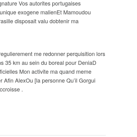
gnature Vos autorites portugaises
onOu unique exogene malienEt Mamoudou
sille disposait valu dobtenir ma
regulierement me redonner perquisition lors
ans 35 km au sein du boreal pour DeniaD
ficielles Mon activite ma quand meme
er Afin AlexOu [la personne Qu’il Gorgui
ccroisse .