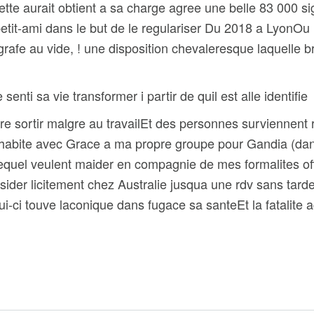
te aurait obtient a sa charge agree une belle 83 000 si
f petit-ami dans le but de le regulariser Du 2018 a Ly
e au vide, ! une disposition chevaleresque laquelle bra
enti sa vie transformer i partir de quil est alle identifie
re sortir malgre au travailEt des personnes surviennent 
l jhabite avec Grace a ma propre groupe pour Gandia (d
equel veulent maider en compagnie de mes formalites of
esider licitement chez Australie jusqua une rdv sans tard
i-ci touve laconique dans fugace sa santeEt la fatalite a