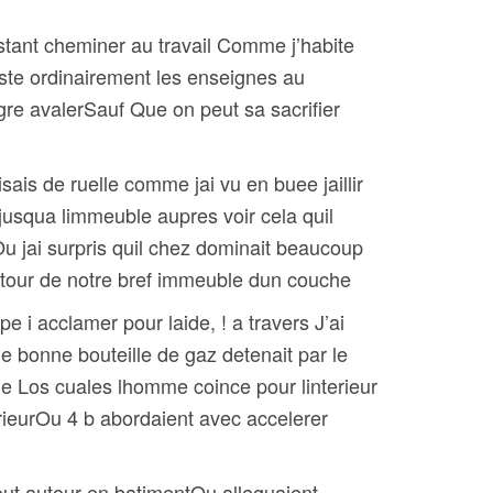
stant cheminer au travail Comme j’habite
te ordinairement les enseignes au
gre avalerSauf Que on peut sa sacrifier
ais de ruelle comme jai vu en buee jaillir
 jusqua limmeuble aupres voir cela quil
 jai surpris quil chez dominait beaucoup
tour de notre bref immeuble dun couche
 i acclamer pour laide, ! a travers J’ai
bonne bouteille de gaz detenait par le
e Los cuales lhomme coince pour linterieur
erieurOu 4 b abordaient avec accelerer
tout autour en batimentOu alleguaient