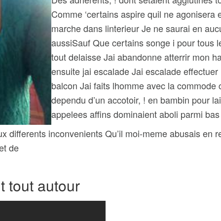
Comme ‘certains aspire quil ne agonisera e
marche dans linterieur Je ne saurai en au
aussiSauf Que certains songe i pour tous l
tout delaisse Jai abandonne atterrir mon 
ensuite jai escalade Jai escalade effectuer
balcon Jai faits lhomme avec la commode ca
dependu d’un accotoir, ! en bambin pour la
appelees affins dominaient aboli parmi bas
ux differents inconvenients Qu’il moi-meme abusais en r
et de
 tout autour